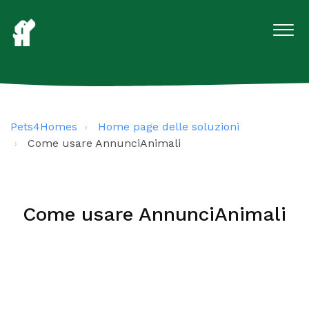
Pets4Homes
Home page delle soluzioni
Come usare AnnunciAnimali
Come usare AnnunciAnimali